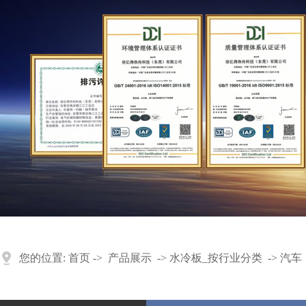
您的位置:
首页
->
产品展示
->
水冷板
_
按行业分类
->
汽车