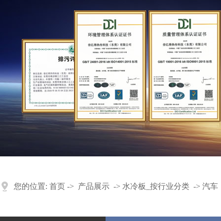
您的位置:
首页
->
产品展示
->
水冷板
_
按行业分类
->
汽车